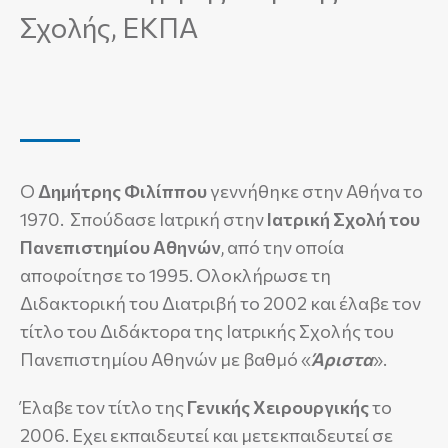
Σχολής, ΕΚΠΑ
Ο
Δημήτρης
Φιλίππου
γεννήθηκε στην Αθήνα το
1970. Σπούδασε Ιατρική στην
Ιατρική Σχολή του
Πανεπιστημίου Αθηνών
, από την οποία
αποφοίτησε το 1995. Ολοκλήρωσε τη
Διδακτορική του Διατριβή το 2002 και έλαβε τον
τίτλο του Διδάκτορα της Ιατρικής Σχολής του
Πανεπιστημίου Αθηνών με βαθμό «
Άριστα
».
Έλαβε τον τίτλο της
Γενικής
Χειρουργικής
το
2006. Εχει εκπαιδευτεί και μετεκπαιδευτεί σε