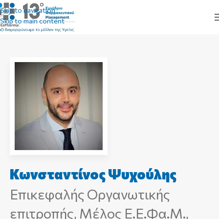
Skip to navigation
Skip to main content
Κωνσταντίνος Ψυχούλης
Επικεφαλής Οργανωτικής
επιτροπής, Μέλος E.E.Φα.M.,